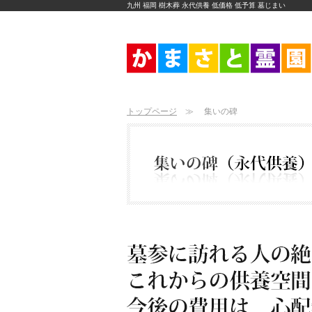
九州 福岡 樹木葬 永代供養 低価格 低予算 墓じまい
トップページ
≫ 集いの碑