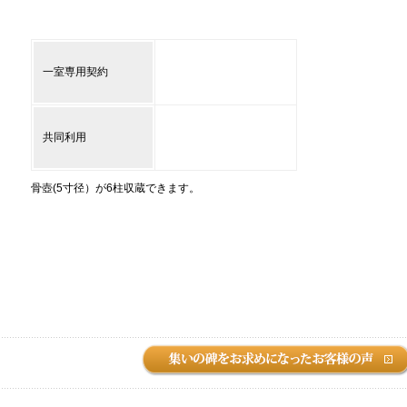
一室専用契約
共同利用
骨壺(5寸径）が6柱収蔵できます。