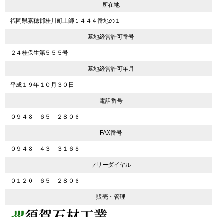
所在地
福岡県嘉穂郡桂川町土師１４４４番地の１
墓地経営許可番号
２４桂保生第５５５号
墓地経営許可年月
平成１９年１０月３０日
電話番号
０９４８－６５－２８０６
FAX番号
０９４８－４３－３１６８
フリーダイヤル
０１２０－６５－２８０６
販売・管理